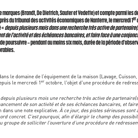
e marques (Brandt, De Dietrich, Sauter et Vedette) et compte parmi les d
er
rès du tribunal des activités économiques de Nanterre, le mercredi 1
é
«
depuis plusieurs mois dans une recherche très active de partenair
nt de l'activité et des échéances bancaires, et faire face à une conjon
 de poursuivre –
pendant au moins six mois, durée de la période d'observ
orables.
 dans le domaine de l’équipement de la maison (Lavage, Cuisson, 
er
depuis le mercredi 1
octobre, l'objet d'une procédure de redresse
depuis plusieurs mois une recherche très active de partenaire
nancement de son activité et de ses échéances bancaires, et fai
ion dans une note explicative.
À ce jour, des pistes sérieuses sont 
ord concret. C’est pourquoi, afin d’élargir le champ des possibili
au groupe de solliciter l’ouverture d’une procédure de redressem