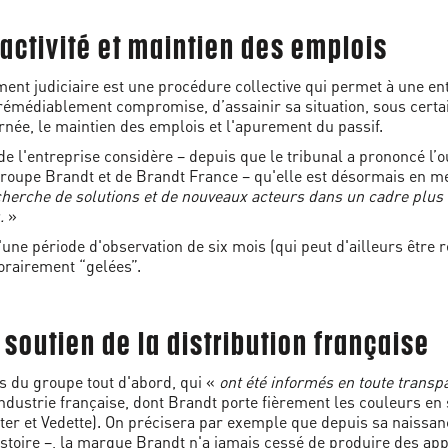
l'activité et maintien des emplois
ent judiciaire est une procédure collective qui permet à une ent
rrémédiablement compromise, d’assainir sa situation, sous certain
ernée, le maintien des emplois et l'apurement du passif.
n de l'entreprise considère – depuis que le tribunal a prononcé l
Groupe Brandt et de Brandt France – qu'elle est désormais en m
herche de solutions et de nouveaux acteurs dans un cadre plus a
.
»
'une période d'observation de six mois (qui peut d'ailleurs être 
porairement “gelées”.
soutien de la distribution française
iés du groupe tout d'abord, qui «
ont été informés en toute transpa
'industrie française, dont Brandt porte fièrement les couleurs 
er et Vedette). On précisera par exemple que depuis sa naissanc
istoire –, la marque Brandt n'a jamais cessé de produire des app