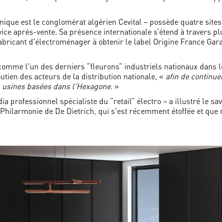
 unique est le conglomérat algérien Cevital – possède quatre site
ice après-vente. Sa présence internationale s’étend à travers plu
r fabricant d'électroménager à obtenir le label Origine France Ga
é comme l'un des derniers “fleurons“ industriels nationaux dans
utien des acteurs de la distribution nationale, «
afin de continue
s usines basées dans l'Hexagone.
»
a professionnel spécialiste du “retail” électro – a illustré le sa
n Philarmonie de De Dietrich, qui s'est récemment étoffée et que 