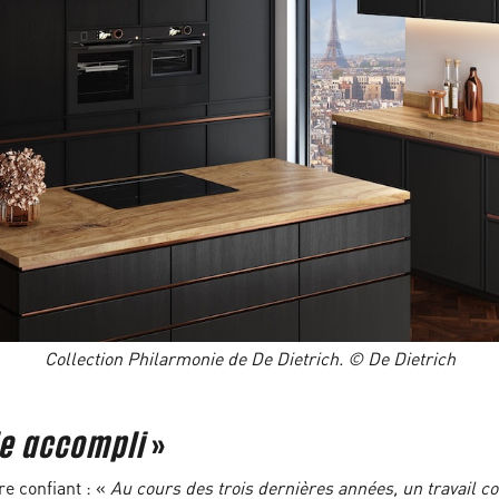
Collection Philarmonie de De Dietrich. © De Dietrich
le accompli
»
re confiant : «
Au cours des trois dernières années, un travail c