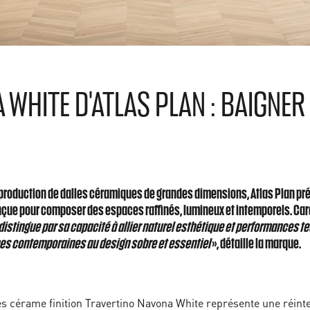
WHITE D'ATLAS PLAN : BAIGNER 
production de dalles céramiques de grandes dimensions, Atlas Plan pré
onçue pour composer des espaces raffinés, lumineux et intemporels. Car
 distingue par sa capacité à allier naturel esthétique et performances t
ines contemporaines au design sobre et essentiel
», détaille la marque.
ès cérame finition Travertino Navona White représente une réinte