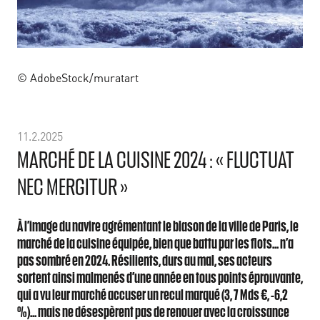
© AdobeStock/muratart
11.2.2025
MARCHÉ DE LA CUISINE 2024 : « FLUCTUAT
NEC MERGITUR »
À l’image du navire agrémentant le blason de la ville de Paris, le
marché de la cuisine équipée, bien que battu par les flots... n’a
pas sombré en 2024. Résilients, durs au mal, ses acteurs
sortent ainsi malmenés d’une année en tous points éprouvante,
qui a vu leur marché accuser un recul marqué (3, 7 Mds €, -6,2
%)... mais ne désespèrent pas de renouer avec la croissance