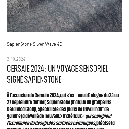
SapienStone Silver Wave 4D
3.10.2024
CERSAIE 2024 : UN VOYAGE SENSORIEL
SIGNÉ SAPIENSTONE
À l’occasion du Cersaie 2024, qui s'est tenu à Bologne du 23 au
27 septembre dernier, SapienStone (marque du groupe Iris
Ceramica Group, spécialiste des plans de travail haut de
gamme) a dévoilé de nouveaux matériaux «
qui soulignent
l’excellence du design des surfaces céramiques
, précise la